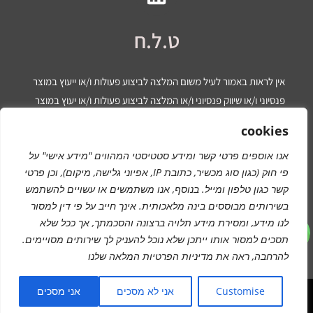
ט.ל.ח
אין לראות באמור לעיל משום המלצה לביצוע פעולות ו/או ייעוץ במוצר
פנסיוני ו/או שיווק פנסיוני ו/או המלצה לביצוע פעולות ו/או יעוץ במוצר
פיננסי ו/או שיווק פיננסי ו/או ייעוץ מס/ ו/או יעוץ פיננסי ו/או יעוץ משפטי
cookies
ו/או יעוץ מכל סוג שהוא. המידע המוצג הינו לידיעה בלבד ואינו מהווה
אנו אוספים פרטי קשר ומידע סטטיסטי המהווים "מידע אישי" על
תחליף לייעוץ המתחשב בנתונים ובצרכים המיוחדים של כל אדם. כל
פי חוק (כגון סוג מכשיר, כתובת IP, אפיוני גלישה, מיקום), וכן פרטי
העושה במידע הנ”ל שימוש כלשהו – עושה זאת על דעתו בלבד ועל
קשר כגון טלפון ומייל. בנוסף, אנו משתמשים או עשויים להשתמש
אחריותו הבלעדית.
בשירותים מבוססים בינה מלאכותית.
אינך חייב על פי דין למסור
לנו מידע
, ומסירת מידע תלויה ברצונה והסכמתך, אך ככל שלא
תסכים למסור אותו ייתכן שלא נוכל להעניק לך שירותים מסויימים.
מדיניות פרטיות
להרחבה, ראה את
מדיניות הפרטיות
המלאה שלנו
Customise
אני לא מסכים
אני מסכים
כל הזכויות שמורות © ללאה גוס -תכנון ליווי ומיסוי פרישה