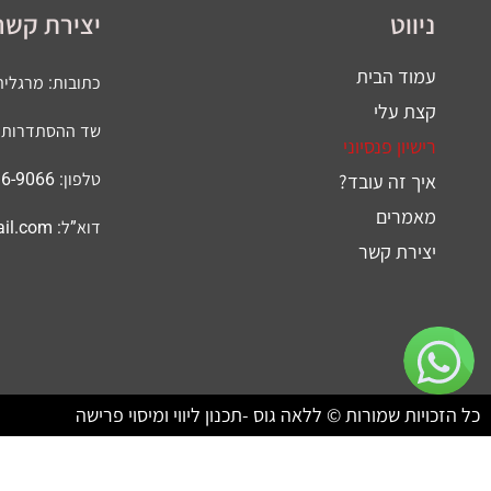
ניווט
יצירת קשר
עמוד הבית
כתובות: מרגלית 32, חי
קצת עלי
שד ההסתדרות 251 חיפה
רישיון פנסיוני
איך זה עובד?
טלפון: 052-496-9066
מאמרים
דוא”ל:
il.com
יצירת קשר
כל הזכויות שמורות © ללאה גוס -תכנון ליווי ומיסוי פרישה