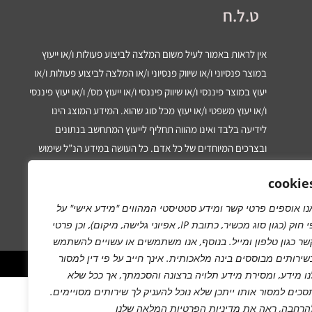
ט.ל.ח
אין לראות באמור לעיל משום המלצה לביצוע פעולות ו/או ייעוץ
במוצר פנסיוני ו/או שיווק פנסיוני ו/או המלצה לביצוע פעולות ו/או
יעוץ במוצר פיננסי ו/או שיווק פיננסי ו/או ייעוץ מס/ ו/או יעוץ פיננסי
ו/או יעוץ משפטי ו/או יעוץ מכל סוג שהוא. המידע המוצג הינו
לידיעה בלבד ואינו מהווה תחליף לייעוץ המתחשב בנתונים
ובצרכים המיוחדים של כל אדם. כל העושה במידע הנ”ל שימוש
כלשהו – עושה זאת על דעתו בלבד ועל אחריותו הבלעדית.
cookie
נו אוספים פרטי קשר ומידע סטטיסטי המהווים "מידע אישי" על
פי חוק (כגון סוג מכשיר, כתובת IP, אפיוני גלישה, מיקום), וכן פרטי
שר כגון טלפון ומייל. בנוסף, אנו משתמשים או עשויים להשתמש
שירותים מבוססים בינה מלאכותית.
אינך חייב על פי דין למסור
נו מידע
, ומסירת מידע תלויה ברצונה והסכמתך, אך ככל שלא
סכים למסור אותו ייתכן שלא נוכל להעניק לך שירותים מסויימים.
הרחבה, ראה את
מדיניות הפרטיות
המלאה שלנו