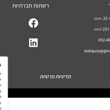
רשתות חברתיות
פה
leahguss@gma
s
א
מדיניות פרטיות
ק
ב
ל
ת
ל