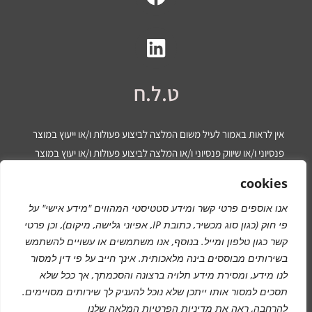
ט.ל.ח
אין לראות באמור לעיל משום המלצה לביצוע פעולות ו/או ייעוץ במוצר
פנסיוני ו/או שיווק פנסיוני ו/או המלצה לביצוע פעולות ו/או יעוץ במוצר
פיננסי ו/או שיווק פיננסי ו/או ייעוץ מס/ ו/או יעוץ פיננסי ו/או יעוץ משפטי
cookies
ו/או יעוץ מכל סוג שהוא. המידע המוצג הינו לידיעה בלבד ואינו מהווה
אנו אוספים פרטי קשר ומידע סטטיסטי המהווים "מידע אישי" על
תחליף לייעוץ המתחשב בנתונים ובצרכים המיוחדים של כל אדם. כל
פי חוק (כגון סוג מכשיר, כתובת IP, אפיוני גלישה, מיקום), וכן פרטי
העושה במידע הנ”ל שימוש כלשהו – עושה זאת על דעתו בלבד ועל
קשר כגון טלפון ומייל. בנוסף, אנו משתמשים או עשויים להשתמש
אחריותו הבלעדית.
בשירותים מבוססים בינה מלאכותית.
אינך חייב על פי דין למסור
לנו מידע
, ומסירת מידע תלויה ברצונה והסכמתך, אך ככל שלא
תסכים למסור אותו ייתכן שלא נוכל להעניק לך שירותים מסויימים.
מדיניות פרטיות
להרחבה, ראה את
מדיניות הפרטיות
המלאה שלנו